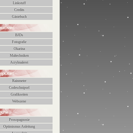
Linkstuff
Credits
Gästebuch
atives
BJDs
Fotografie
Okarina
Maltechniken
Acrylmalerei
mputer
Rainmeter
Codeschnipsel
Grafikseiten
Webszene
yche
Prosopagnosie
Optimismus Anleitung