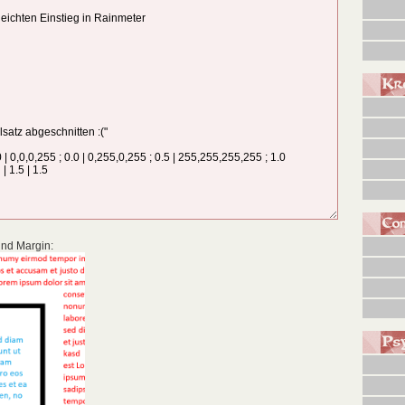
Kre
Co
nd Margin:
Ps