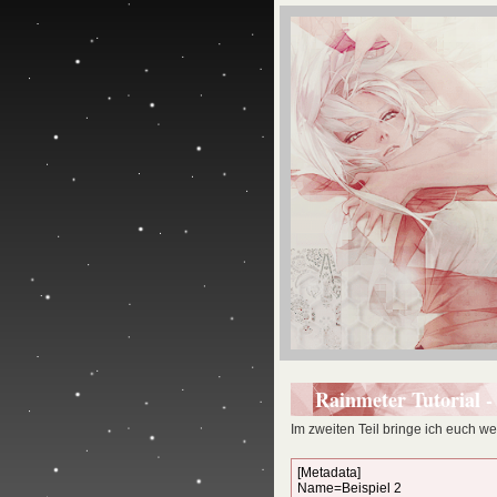
Rainmeter Tutorial - 
Im zweiten Teil bringe ich euch w