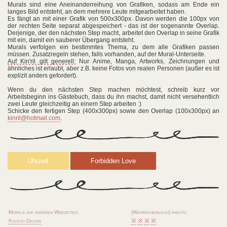
Murals sind eine Aneinanderreihung von Grafiken, sodass am Ende ein
Wer ist Kin'ril?
langes Bild entsteht, an dem mehrere Leute mitgearbeitet haben.
Es fängt an mit einer Grafik von 500x300px. Davon werden die 100px von
Partner
der rechten Seite separat abgespeichert - das ist der sogenannte Overlap.
Derjenige, der den nächsten Step macht, arbeitet den Overlap in seine Grafik
mit ein, damit ein sauberer Übergang entsteht.
Linkstuff
Murals verfolgen ein bestimmtes Thema, zu dem alle Grafiken passen
müssen. Zusatzregeln stehen, falls vorhanden, auf der Mural-Unterseite.
Credits
Auf Kin'ril gilt generell:
Nur Anime, Manga, Artworks, Zeichnungen und
ähnliches ist erlaubt, aber z.B. keine Fotos von realen Personen (außer es ist
explizit anders gefordert).
Gästebuch
Wenn du den nächsten Step machen möchtest, schreib kurz vor
Kreatives
Arbeitsbeginn ins Gästebuch, dass du ihn machst, damit nicht versehentlich
zwei Leute gleichzeitig an einem Step arbeiten :)
Schicke den fertigen Step (400x300px) sowie den Overlap (100x300px) an
BJDs
kinril@hotmail.com
.
Fotografie
Okarina
Maltechniken
Acrylmalerei
Computer
Murals auf anderen Webseiten:
(Wahrscheinlilch) inaktiv:
Rainmeter
※
※
※
※
Kouyou Design